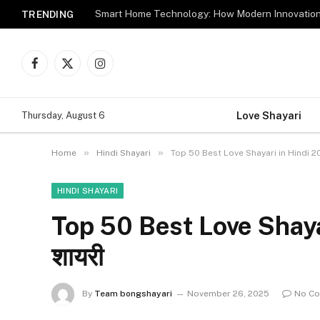
TRENDING
Facebook
X
Instagram
(Twitter)
Love Shayari
Thursday, August 6
»
»
Home
Hindi Shayari
Top 50 Best Love Shayari in Hindi 2025
HINDI SHAYARI
Top 50 Best Love Shayari
शायरी
By
Team bongshayari
November 26, 2025
No C