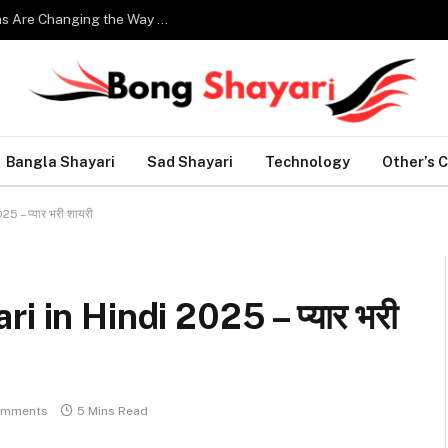
Smart Home Technology: How Modern Innovations Are Changing the Way We Live
Bangla Shayari
Sad Shayari
Technology
Other’s 
 – प्यार भरी शायरी
 in Hindi 2025 – प्यार भरी
omments
5 Mins Read