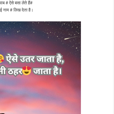
्वाब # ऐसे बसा लेते हैं#
ोई नाम # लिख देता है।