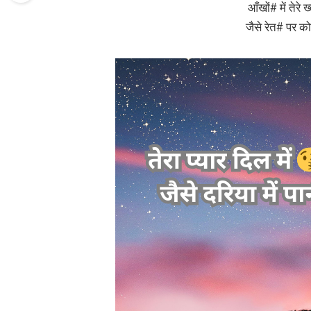
आँखों# में तेरे ख
जैसे रेत# पर क