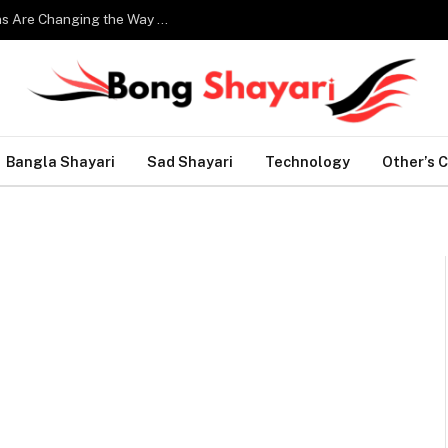
Smart Home Technology: How Modern Innovations Are Changing the Way We Live
Bangla Shayari
Sad Shayari
Technology
Other’s 