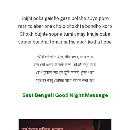
Jhijhi poka gaiche gaan bolche suye poro
raat to abar onek holo chokhta bondho koro
Chokh bujhle sopne tumi amay khuje pabe
sopne bondhu tomar sathe abar kotha hobe
ঝিঁঝিঁ পোকা গাইছে গান বলছে শুয়ে পরো
রাত তো এবার অনেক হলো চোখটা বন্ধ করো
চোখ বুঝলে স্বপ্নে তুমি আমায় খুঁজে পাবে
স্বপ্নে বন্ধু তোমার সাথে আবার কথা হবে
Best Bengali Good Night Message