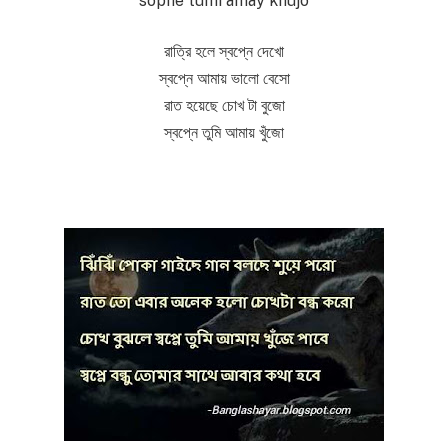
sopne tumi amay khujo
রাত্রি হলে স্বপ্নে দেখো
স্বপ্নে আমায় ভালো বেসো
রাত হয়েছে চোখ টা বুজো
স্বপ্নে তুমি আমায় খুঁজো