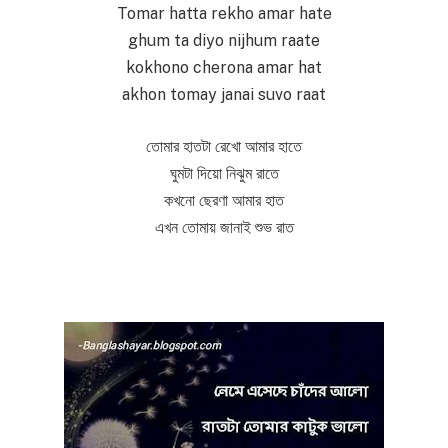
Tomar hatta rekho amar hate
ghum ta diyo nijhum raate
kokhono cherona amar hat
akhon tomay janai suvo raat
তোমার হাতটা রেখো আমার হাতে
ঘুমটা দিয়ো নিঝুম রাতে
কখনো ছেরণা আমার হাত
এখন তোমায় জানাই শুভ রাত