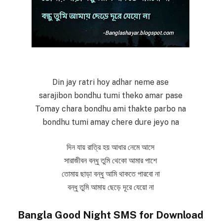
Din jay ratri hoy adhar neme ase
sarajibon bondhu tumi theko amar pase
Tomay chara bondhu ami thakte parbo na
bondhu tumi amay chere dure jeyo na
দিন যায় রাত্রি হয় আধার নেমে আসে
সারাজীবন বন্ধু তুমি থেকো আমার পাশে
তোমায় ছাড়া বন্ধু আমি থাকতে পারবো না
বন্ধু তুমি আমায় ছেড়ে দূরে যেয়ো না
Bangla Good Night SMS for Download