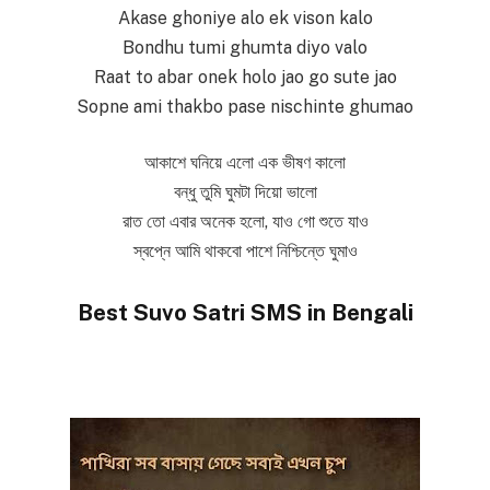
Akase ghoniye alo ek vison kalo
Bondhu tumi ghumta diyo valo
Raat to abar onek holo jao go sute jao
Sopne ami thakbo pase nischinte ghumao
আকাশে ঘনিয়ে এলো এক ভীষণ কালো
বন্ধু তুমি ঘুমটা দিয়ো ভালো
রাত তো এবার অনেক হলো, যাও গো শুতে যাও
স্বপ্নে আমি থাকবো পাশে নিশ্চিন্তে ঘুমাও
Best Suvo Satri SMS in Bengali