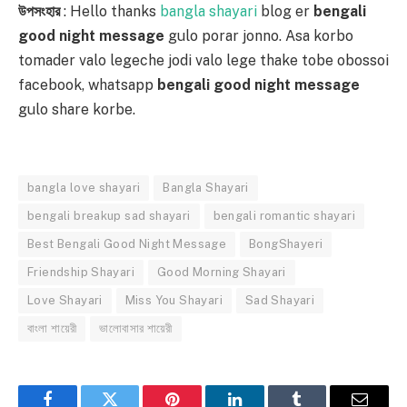
উপসংহার
: Hello thanks
bangla shayari
blog er
bengali
good night message
gulo porar jonno. Asa korbo
tomader valo legeche jodi valo lege thake tobe obossoi
facebook, whatsapp
bengali good night message
gulo share korbe.
bangla love shayari
Bangla Shayari
bengali breakup sad shayari
bengali romantic shayari
Best Bengali Good Night Message
BongShayeri
Friendship Shayari
Good Morning Shayari
Love Shayari
Miss You Shayari
Sad Shayari
বাংলা শায়েরী
ভালোবাসার শায়েরী