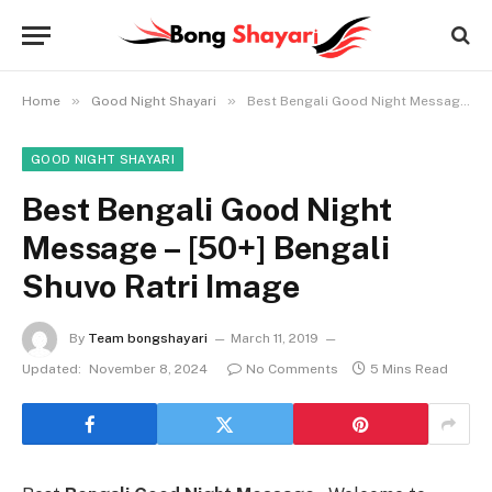
»
»
Home
Good Night Shayari
Best Bengali Good Night Message – [50+] Bengali Shuvo Ratri Image
GOOD NIGHT SHAYARI
Best Bengali Good Night
Message – [50+] Bengali
Shuvo Ratri Image
By
Team bongshayari
March 11, 2019
Updated:
November 8, 2024
No Comments
5 Mins Read